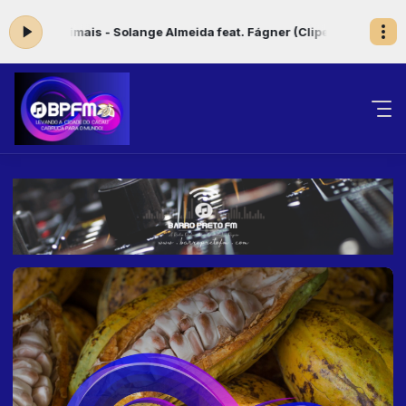
dos Animais - Solange Almeida feat. Fágner (Clipe Oficial)
DOMINGO 