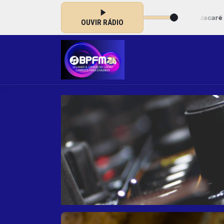
às 06:30 -
Tocando agora: 16 Trio Tamoyo - Jacaré Pepira - www
OUVIR RÁDIO