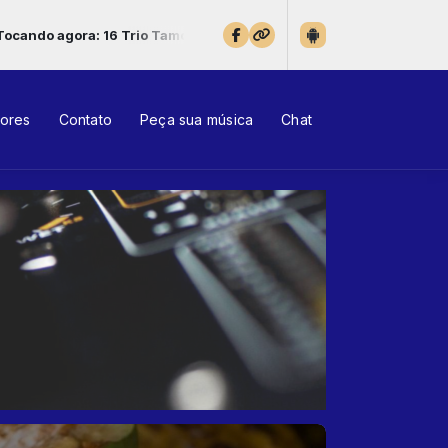
16 Trio Tamoyo - Jacaré Pepira - www.MODAOMS.com
tores
Contato
Peça sua música
Chat