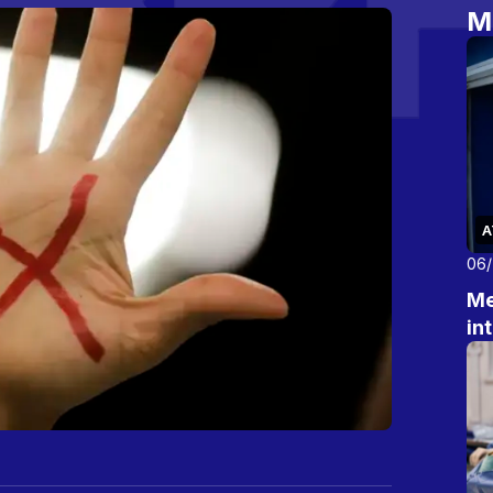
M
A
06
Me
in