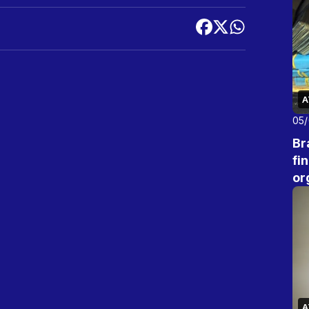
A
05
Br
fi
or
A