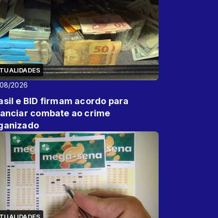
TUALIDADES
/08/2026
asil e BID firmam acordo para
nanciar combate ao crime
ganizado
TUALIDADES