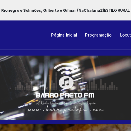
 e Gilmar (NaChalana2)
ESTILO RURAL das 04:00 às 06:30 -
Tocando ag
Página Inicial
Programação
Locu