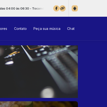
ora: Sonho De Um Caminhoneiro -Trio Parada Dura ft. Rionegro e S
tores
Contato
Peça sua música
Chat