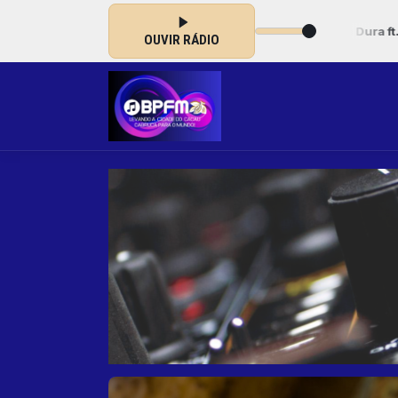
Caminhoneiro -Trio Parada Dura ft. Rionegro e Solimões, Gilberto
OUVIR RÁDIO