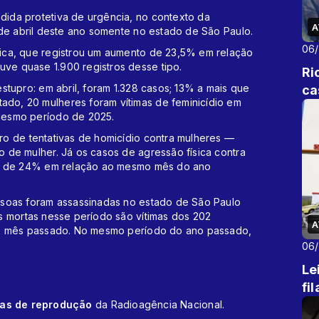
ida protetiva de urgência, no contexto da
A
 de abril deste ano somente no estado de São Paulo.
06
ica, que registrou um aumento de 23,5% em relação
e quase 1.900 registros desse tipo.
Ri
stupro: em abril, foram 1.328 casos; 13% a mais que
ca
o, 20 mulheres foram vítimas de feminicídio em
mesmo período de 2025.
o de tentativas de homicídio contra mulheres —
 de mulher. Já os casos de agressão física contra
lta de 24% em relação ao mesmo mês do ano
ssoas foram assassinadas no estado de São Paulo
s mortas nesse período são vítimas dos 202
A
no mês passado. No mesmo período do ano passado,
06
Le
fi
cas de reprodução
da Radioagência Nacional.